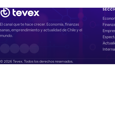
SECC
Econo
El canal que te hace crecer. Economía, finanzas
Finanz
sanas, emprendimiento y actualidad de Chile y el
Empren
mundo.
Espect
Actual
Interna
© 2026 Tevex. Todos los derechos reservados.