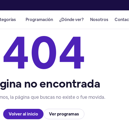
tegorías
Programación
¿Dónde ver?
Nosotros
Contac
404
gina no encontrada
mos, la página que buscas no existe o fue movida.
Volver al inicio
Ver programas