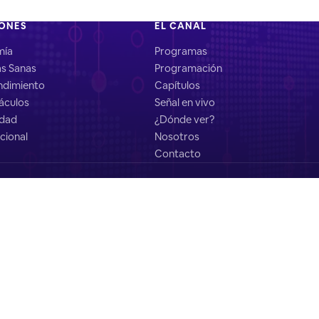
IONES
EL CANAL
mía
Programas
as Sanas
Programación
dimiento
Capítulos
áculos
Señal en vivo
idad
¿Dónde ver?
cional
Nosotros
Contacto