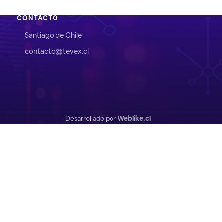
CONTACTO
Santiago de Chile
contacto@tevex.cl
Desarrollado por
Weblike.cl