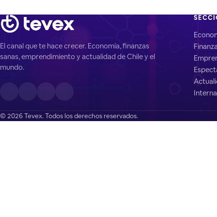
SECC
Econo
El canal que te hace crecer. Economía, finanzas
Finanz
sanas, emprendimiento y actualidad de Chile y el
Empren
mundo.
Espect
Actual
Interna
© 2026 Tevex. Todos los derechos reservados.