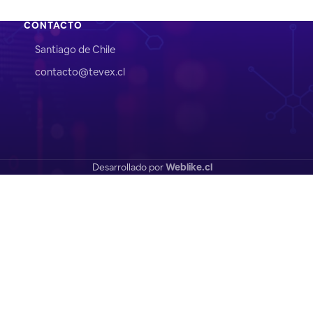
CONTACTO
Santiago de Chile
contacto@tevex.cl
Desarrollado por
Weblike.cl