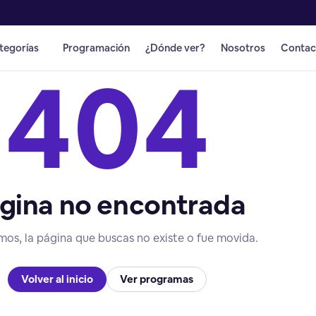
tegorías
Programación
¿Dónde ver?
Nosotros
Contac
404
gina no encontrada
mos, la página que buscas no existe o fue movida.
Volver al inicio
Ver programas