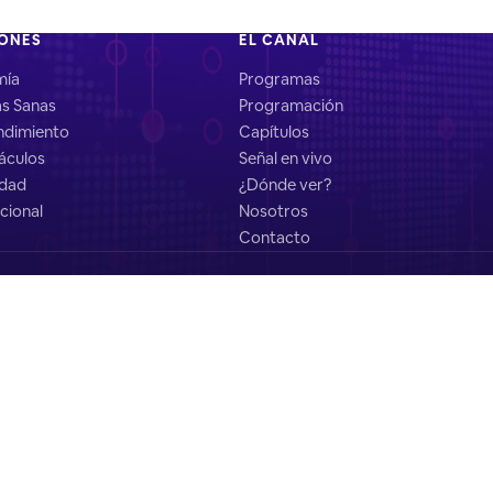
IONES
EL CANAL
mía
Programas
as Sanas
Programación
dimiento
Capítulos
áculos
Señal en vivo
idad
¿Dónde ver?
cional
Nosotros
Contacto