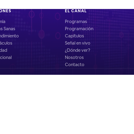
IONES
EL CANAL
mía
Programas
as Sanas
Programación
dimiento
Capítulos
áculos
Señal en vivo
idad
¿Dónde ver?
cional
Nosotros
Contacto