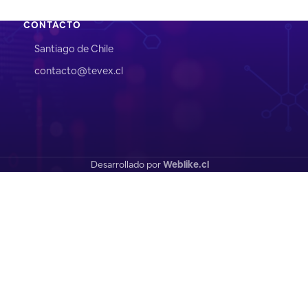
CONTACTO
Santiago de Chile
contacto@tevex.cl
Desarrollado por
Weblike.cl