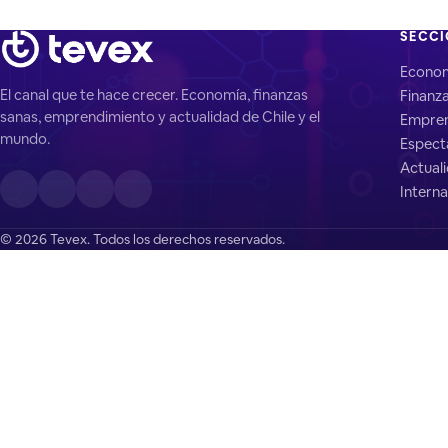
SECC
Econo
El canal que te hace crecer. Economía, finanzas
Finanz
sanas, emprendimiento y actualidad de Chile y el
Empren
mundo.
Espect
Actual
Interna
© 2026 Tevex. Todos los derechos reservados.