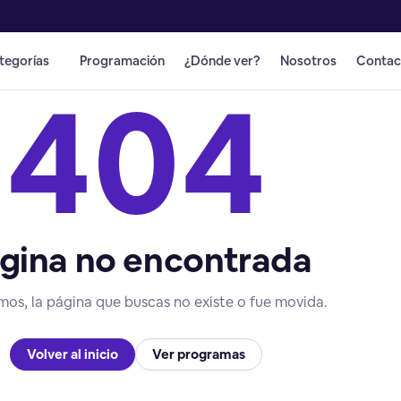
tegorías
Programación
¿Dónde ver?
Nosotros
Contac
404
gina no encontrada
mos, la página que buscas no existe o fue movida.
Volver al inicio
Ver programas