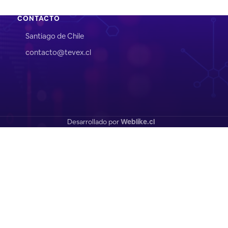
CONTACTO
Santiago de Chile
contacto@tevex.cl
Desarrollado por
Weblike.cl