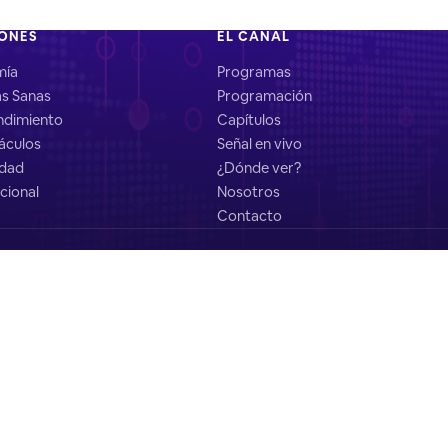
IONES
EL CANAL
mía
Programas
as Sanas
Programación
dimiento
Capítulos
áculos
Señal en vivo
idad
¿Dónde ver?
cional
Nosotros
Contacto