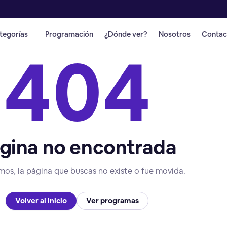
tegorías
Programación
¿Dónde ver?
Nosotros
Contac
404
gina no encontrada
mos, la página que buscas no existe o fue movida.
Volver al inicio
Ver programas