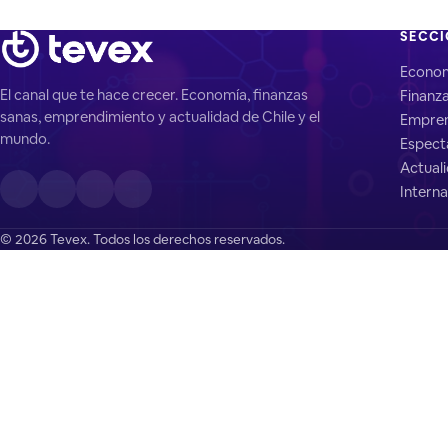
SECC
Econo
El canal que te hace crecer. Economía, finanzas
Finanz
sanas, emprendimiento y actualidad de Chile y el
Empren
mundo.
Espect
Actual
Interna
© 2026 Tevex. Todos los derechos reservados.