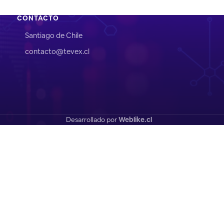
CONTACTO
Santiago de Chile
contacto@tevex.cl
Desarrollado por
Weblike.cl