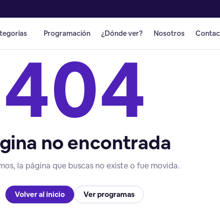
tegorías
Programación
¿Dónde ver?
Nosotros
Contac
404
gina no encontrada
mos, la página que buscas no existe o fue movida.
Volver al inicio
Ver programas