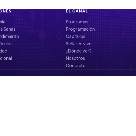
IONES
EL CANAL
mía
Programas
as Sanas
Programación
dimiento
Capítulos
áculos
Señal en vivo
idad
¿Dónde ver?
cional
Nosotros
Contacto