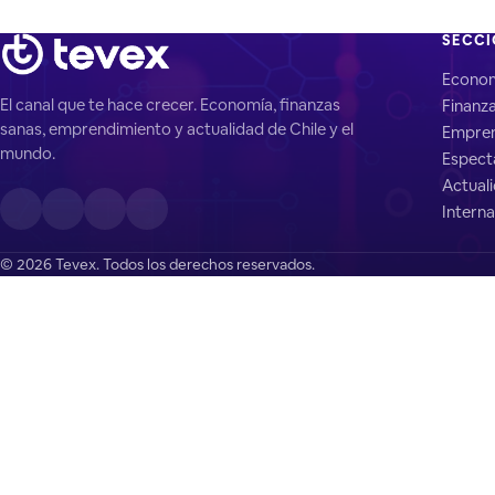
SECC
Econo
El canal que te hace crecer. Economía, finanzas
Finanz
sanas, emprendimiento y actualidad de Chile y el
Empren
mundo.
Espect
Actual
Interna
© 2026 Tevex. Todos los derechos reservados.