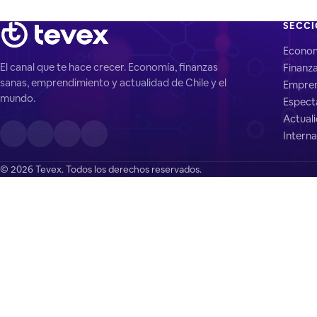
SECC
Econo
El canal que te hace crecer. Economía, finanzas
Finanz
sanas, emprendimiento y actualidad de Chile y el
Empren
mundo.
Espect
Actual
Interna
© 2026 Tevex. Todos los derechos reservados.