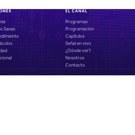
IONES
EL CANAL
mía
Programas
as Sanas
Programación
dimiento
Capítulos
áculos
Señal en vivo
idad
¿Dónde ver?
cional
Nosotros
Contacto