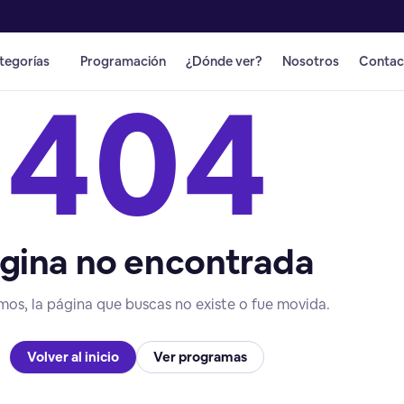
tegorías
Programación
¿Dónde ver?
Nosotros
Contac
404
gina no encontrada
mos, la página que buscas no existe o fue movida.
Volver al inicio
Ver programas