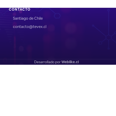
CONTACTO
Santiago de Chile
contacto@tevex.cl
Desarrollado por
Weblike.cl