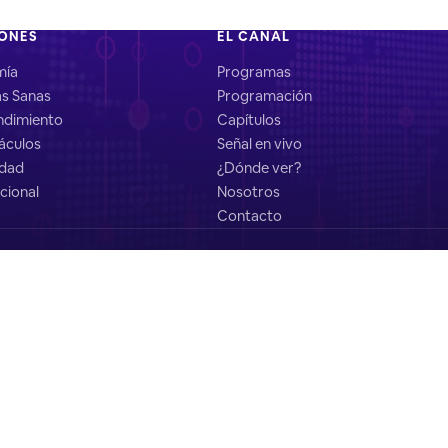
IONES
EL CANAL
mía
Programas
as Sanas
Programación
dimiento
Capítulos
áculos
Señal en vivo
idad
¿Dónde ver?
cional
Nosotros
Contacto