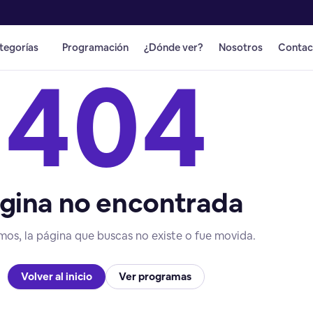
tegorías
Programación
¿Dónde ver?
Nosotros
Contac
404
gina no encontrada
mos, la página que buscas no existe o fue movida.
Volver al inicio
Ver programas