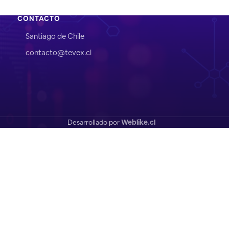
CONTACTO
Santiago de Chile
contacto@tevex.cl
Desarrollado por
Weblike.cl