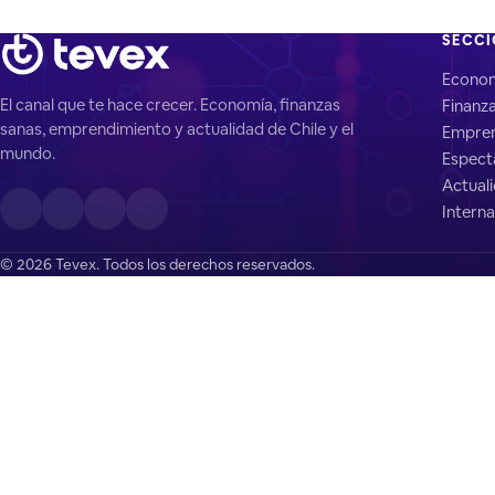
SECC
Econo
El canal que te hace crecer. Economía, finanzas
Finanz
sanas, emprendimiento y actualidad de Chile y el
Empren
mundo.
Espect
Actual
Interna
© 2026 Tevex. Todos los derechos reservados.