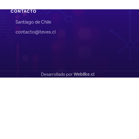
CONTACTO
Santiago de Chile
contacto@tevex.cl
Desarrollado por
Weblike.cl