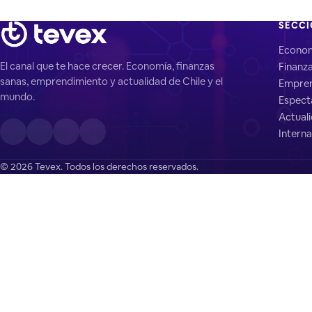
SECC
Econo
El canal que te hace crecer. Economía, finanzas
Finanz
sanas, emprendimiento y actualidad de Chile y el
Empren
mundo.
Espect
Actual
Interna
© 2026 Tevex. Todos los derechos reservados.