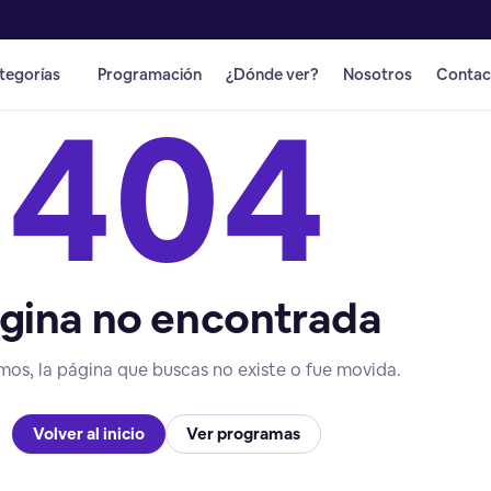
tegorías
Programación
¿Dónde ver?
Nosotros
Contac
404
gina no encontrada
mos, la página que buscas no existe o fue movida.
Volver al inicio
Ver programas