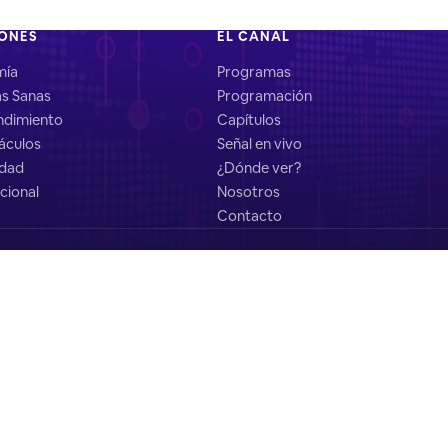
IONES
EL CANAL
mía
Programas
as Sanas
Programación
dimiento
Capítulos
áculos
Señal en vivo
idad
¿Dónde ver?
cional
Nosotros
Contacto