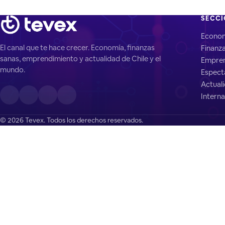
SECC
Econo
El canal que te hace crecer. Economía, finanzas
Finanz
sanas, emprendimiento y actualidad de Chile y el
Empren
mundo.
Espect
Actual
Interna
© 2026 Tevex. Todos los derechos reservados.