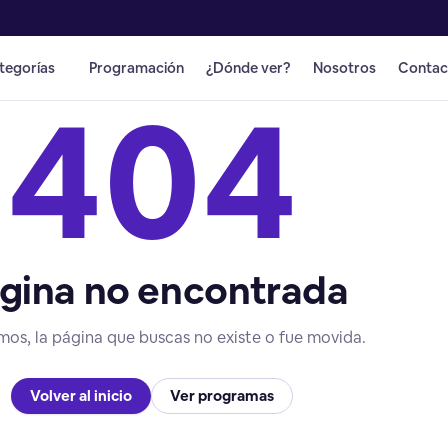
tegorías
Programación
¿Dónde ver?
Nosotros
Contac
404
gina no encontrada
mos, la página que buscas no existe o fue movida.
Volver al inicio
Ver programas