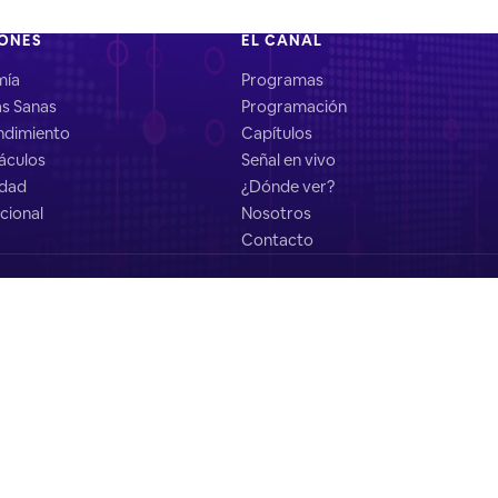
IONES
EL CANAL
mía
Programas
as Sanas
Programación
dimiento
Capítulos
áculos
Señal en vivo
idad
¿Dónde ver?
cional
Nosotros
Contacto