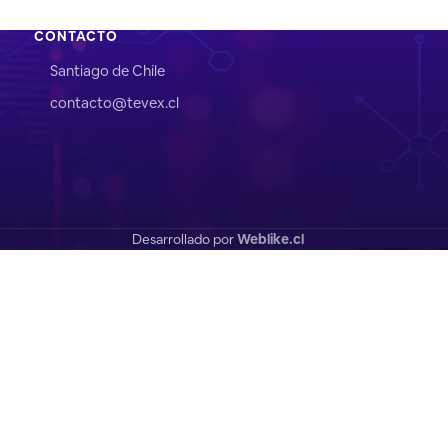
CONTACTO
Santiago de Chile
contacto@tevex.cl
Desarrollado por
Weblike.cl