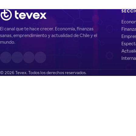
SECC
Econo
El canal que te hace crecer. Economía, finanzas
Finanz
sanas, emprendimiento y actualidad de Chile y el
Empren
mundo.
Espect
Actual
Interna
© 2026 Tevex. Todos los derechos reservados.