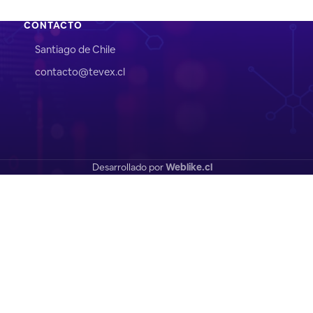
CONTACTO
Santiago de Chile
contacto@tevex.cl
Desarrollado por
Weblike.cl