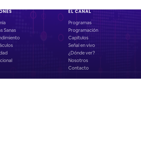
IONES
EL CANAL
mía
Programas
as Sanas
Programación
dimiento
Capítulos
áculos
Señal en vivo
idad
¿Dónde ver?
cional
Nosotros
Contacto