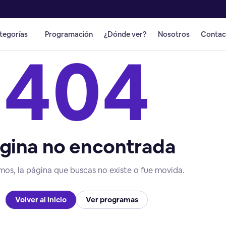
tegorías
Programación
¿Dónde ver?
Nosotros
Contac
404
gina no encontrada
mos, la página que buscas no existe o fue movida.
Volver al inicio
Ver programas