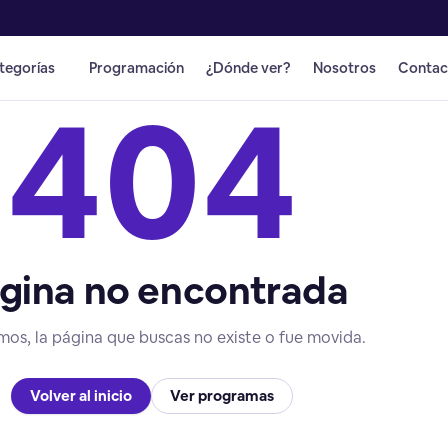
tegorías
Programación
¿Dónde ver?
Nosotros
Contac
404
gina no encontrada
mos, la página que buscas no existe o fue movida.
Volver al inicio
Ver programas