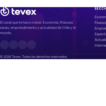
SECC
Econo
El canal que te hace crecer. Economía, finanzas
Finanz
sanas, emprendimiento y actualidad de Chile y el
Empren
mundo.
Espect
Actual
Interna
© 2026 Tevex. Todos los derechos reservados.