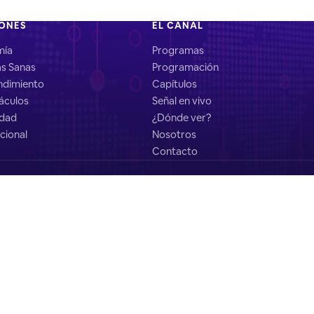
IONES
EL CANAL
mía
Programas
as Sanas
Programación
dimiento
Capítulos
áculos
Señal en vivo
idad
¿Dónde ver?
cional
Nosotros
Contacto