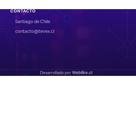
CONTACTO
Santiago de Chile
contacto@tevex.cl
Desarrollado por
Weblike.cl