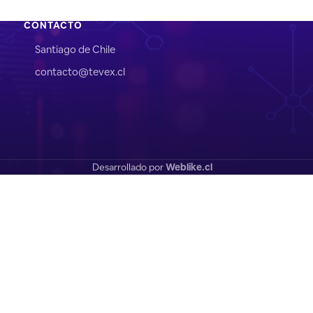
CONTACTO
Santiago de Chile
contacto@tevex.cl
Desarrollado por
Weblike.cl