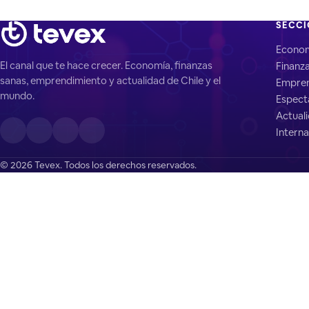
SECC
Econo
El canal que te hace crecer. Economía, finanzas
Finanz
sanas, emprendimiento y actualidad de Chile y el
Empren
mundo.
Espect
Actual
Interna
© 2026 Tevex. Todos los derechos reservados.