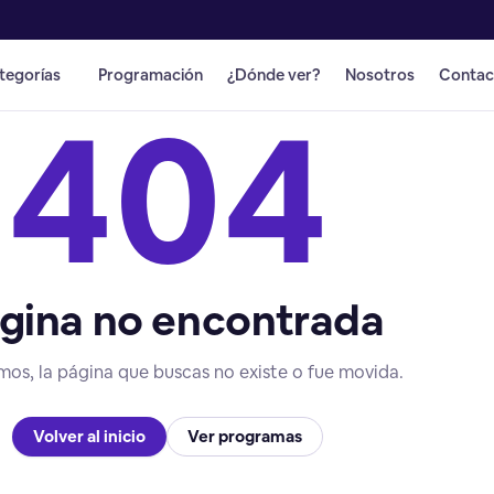
tegorías
Programación
¿Dónde ver?
Nosotros
Contac
404
gina no encontrada
mos, la página que buscas no existe o fue movida.
Volver al inicio
Ver programas