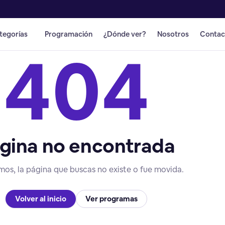
tegorías
Programación
¿Dónde ver?
Nosotros
Contac
404
gina no encontrada
mos, la página que buscas no existe o fue movida.
Volver al inicio
Ver programas