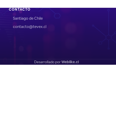
CONTACTO
Santiago de Chile
contacto@tevex.cl
Desarrollado por
Weblike.cl