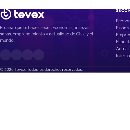
SECC
Econo
El canal que te hace crecer. Economía, finanzas
Finanz
sanas, emprendimiento y actualidad de Chile y el
Empren
mundo.
Espect
Actual
Interna
© 2026 Tevex. Todos los derechos reservados.