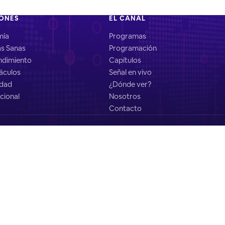
IONES
EL CANAL
mía
Programas
as Sanas
Programación
dimiento
Capítulos
áculos
Señal en vivo
idad
¿Dónde ver?
cional
Nosotros
Contacto