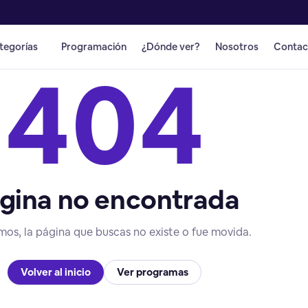
tegorías
Programación
¿Dónde ver?
Nosotros
Contac
404
gina no encontrada
mos, la página que buscas no existe o fue movida.
Volver al inicio
Ver programas