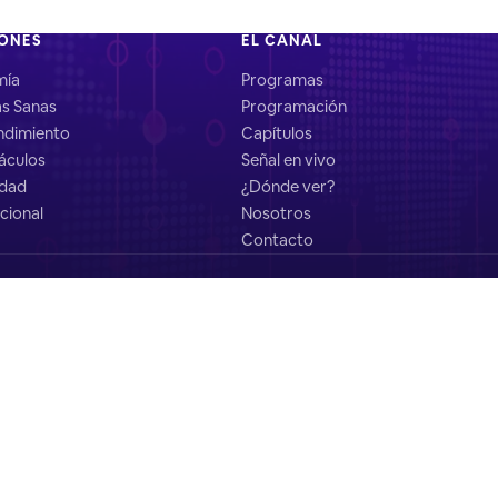
IONES
EL CANAL
mía
Programas
as Sanas
Programación
dimiento
Capítulos
áculos
Señal en vivo
idad
¿Dónde ver?
cional
Nosotros
Contacto