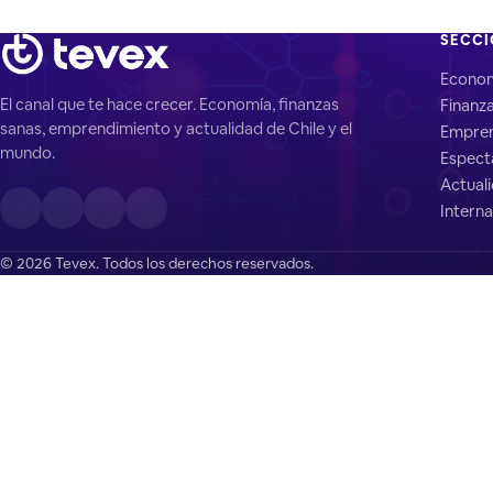
SECC
Econo
El canal que te hace crecer. Economía, finanzas
Finanz
sanas, emprendimiento y actualidad de Chile y el
Empren
mundo.
Espect
Actual
Interna
© 2026 Tevex. Todos los derechos reservados.