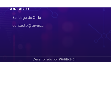
CONTACTO
Santiago de Chile
contacto@tevex.cl
Desarrollado por
Weblike.cl