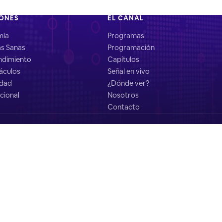
IONES
EL CANAL
mía
Programas
as Sanas
Programación
dimiento
Capítulos
áculos
Señal en vivo
idad
¿Dónde ver?
cional
Nosotros
Contacto