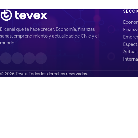
SECC
Econo
El canal que te hace crecer. Economía, finanzas
Finanz
sanas, emprendimiento y actualidad de Chile y el
Empren
mundo.
Espect
Actual
Interna
© 2026 Tevex. Todos los derechos reservados.