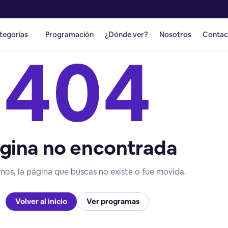
tegorías
Programación
¿Dónde ver?
Nosotros
Contac
404
gina no encontrada
mos, la página que buscas no existe o fue movida.
Volver al inicio
Ver programas