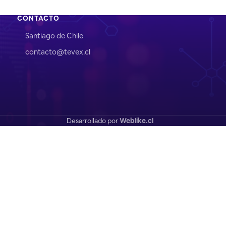
CONTACTO
Santiago de Chile
contacto@tevex.cl
Desarrollado por
Weblike.cl