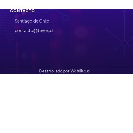
CONTACTO
Santiago de Chile
contacto@tevex.cl
Desarrollado por
Weblike.cl