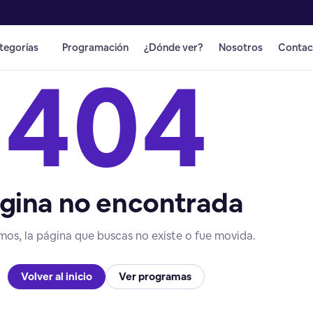
tegorías
Programación
¿Dónde ver?
Nosotros
Contac
404
gina no encontrada
mos, la página que buscas no existe o fue movida.
Volver al inicio
Ver programas