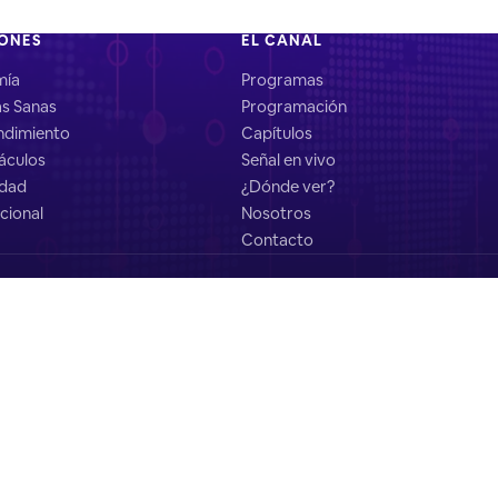
IONES
EL CANAL
mía
Programas
as Sanas
Programación
dimiento
Capítulos
áculos
Señal en vivo
idad
¿Dónde ver?
cional
Nosotros
Contacto