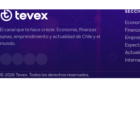
SECC
Econo
El canal que te hace crecer. Economía, finanzas
Finanz
sanas, emprendimiento y actualidad de Chile y el
Empren
mundo.
Espect
Actual
Interna
© 2026 Tevex. Todos los derechos reservados.