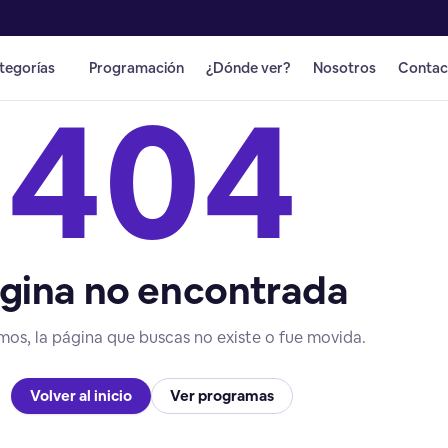
tegorías
Programación
¿Dónde ver?
Nosotros
Contac
404
gina no encontrada
mos, la página que buscas no existe o fue movida.
Volver al inicio
Ver programas