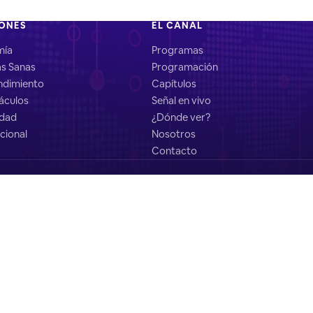
IONES
EL CANAL
mía
Programas
as Sanas
Programación
dimiento
Capítulos
áculos
Señal en vivo
idad
¿Dónde ver?
cional
Nosotros
Contacto