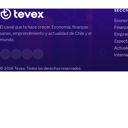
SECC
Econo
El canal que te hace crecer. Economía, finanzas
Finanz
sanas, emprendimiento y actualidad de Chile y el
Empren
mundo.
Espect
Actual
Interna
© 2026 Tevex. Todos los derechos reservados.