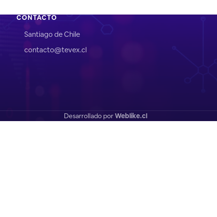
CONTACTO
Santiago de Chile
contacto@tevex.cl
Desarrollado por
Weblike.cl