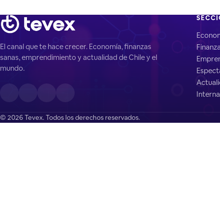
SECC
Econo
El canal que te hace crecer. Economía, finanzas
Finanz
sanas, emprendimiento y actualidad de Chile y el
Empren
mundo.
Espect
Actual
Interna
© 2026 Tevex. Todos los derechos reservados.