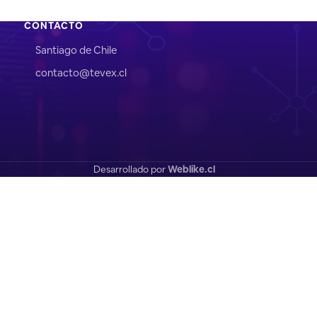
CONTACTO
Santiago de Chile
contacto@tevex.cl
Desarrollado por
Weblike.cl