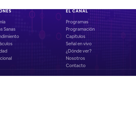
IONES
EL CANAL
mía
Programas
as Sanas
Programación
dimiento
Capítulos
áculos
Señal en vivo
idad
¿Dónde ver?
cional
Nosotros
Contacto