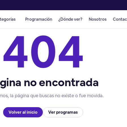
tegorías
Programación
¿Dónde ver?
Nosotros
Contac
404
gina no encontrada
mos, la página que buscas no existe o fue movida.
Volver al inicio
Ver programas