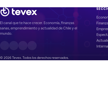
SECC
Econo
El canal que te hace crecer. Economía, finanzas
Finanz
sanas, emprendimiento y actualidad de Chile y el
Empren
mundo.
Espect
Actual
Interna
© 2026 Tevex. Todos los derechos reservados.