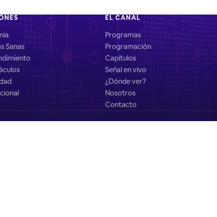
IONES
EL CANAL
mía
Programas
as Sanas
Programación
dimiento
Capítulos
áculos
Señal en vivo
idad
¿Dónde ver?
cional
Nosotros
Contacto