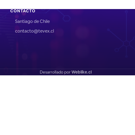
CONTACTO
Santiago de Chile
contacto@tevex.cl
Desarrollado por
Weblike.cl