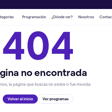
tegorías
Programación
¿Dónde ver?
Nosotros
Contac
404
gina no encontrada
mos, la página que buscas no existe o fue movida.
Volver al inicio
Ver programas