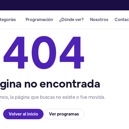
tegorías
Programación
¿Dónde ver?
Nosotros
Contac
404
gina no encontrada
mos, la página que buscas no existe o fue movida.
Volver al inicio
Ver programas