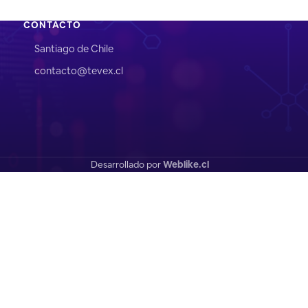
CONTACTO
Santiago de Chile
contacto@tevex.cl
Desarrollado por
Weblike.cl