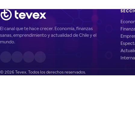
SECC
Econo
El canal que te hace crecer. Economía, finanzas
Finanz
sanas, emprendimiento y actualidad de Chile y el
Empren
mundo.
Espect
Actual
Interna
© 2026 Tevex. Todos los derechos reservados.