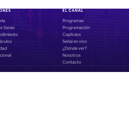
IONES
EL CANAL
mía
Programas
as Sanas
Programación
dimiento
Capítulos
áculos
Señal en vivo
idad
¿Dónde ver?
cional
Nosotros
Contacto