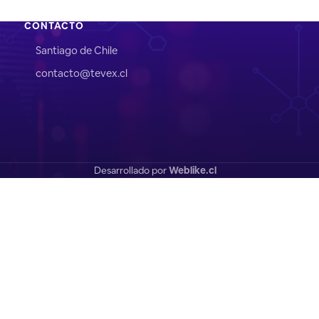
CONTACTO
Santiago de Chile
contacto@tevex.cl
Desarrollado por
Weblike.cl