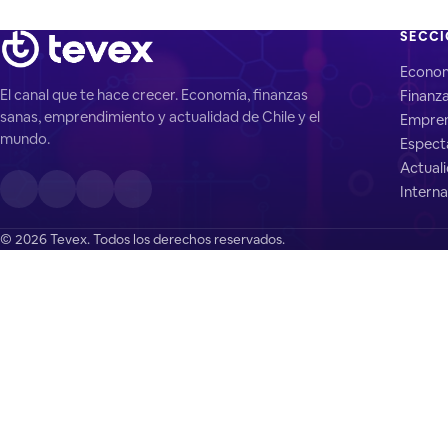
SECC
Econo
El canal que te hace crecer. Economía, finanzas
Finanz
sanas, emprendimiento y actualidad de Chile y el
Empren
mundo.
Espect
Actual
Interna
© 2026 Tevex. Todos los derechos reservados.