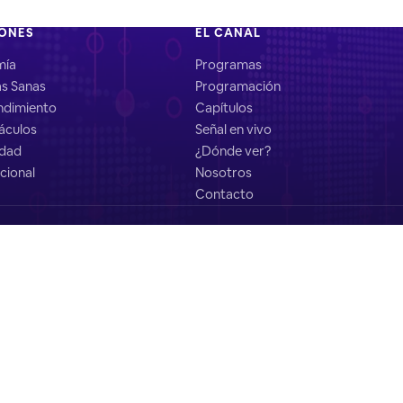
IONES
EL CANAL
mía
Programas
as Sanas
Programación
dimiento
Capítulos
áculos
Señal en vivo
idad
¿Dónde ver?
cional
Nosotros
Contacto