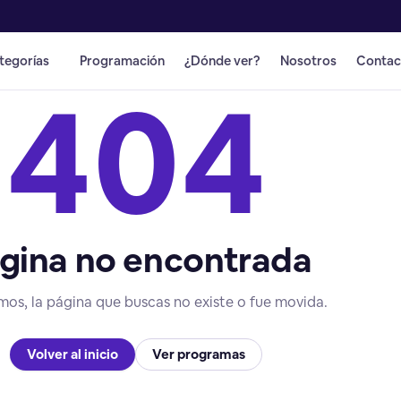
tegorías
Programación
¿Dónde ver?
Nosotros
Contac
404
gina no encontrada
mos, la página que buscas no existe o fue movida.
Volver al inicio
Ver programas