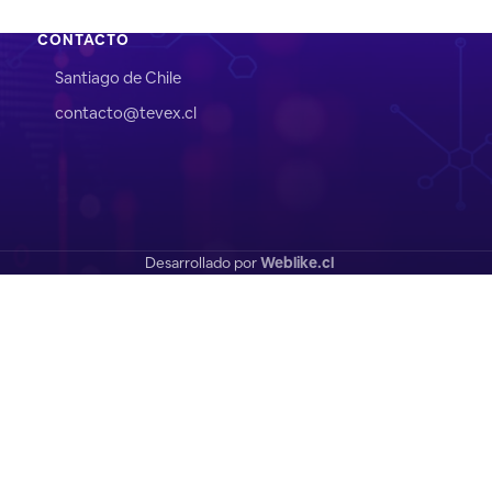
CONTACTO
Santiago de Chile
contacto@tevex.cl
Desarrollado por
Weblike.cl