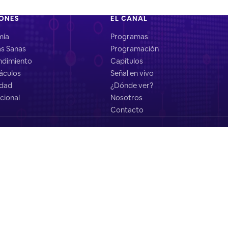
IONES
EL CANAL
mía
Programas
as Sanas
Programación
dimiento
Capítulos
áculos
Señal en vivo
idad
¿Dónde ver?
cional
Nosotros
Contacto