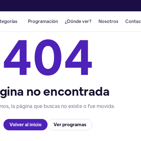
tegorías
Programación
¿Dónde ver?
Nosotros
Contac
404
gina no encontrada
mos, la página que buscas no existe o fue movida.
Volver al inicio
Ver programas