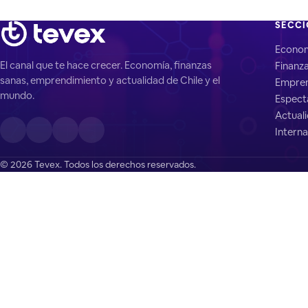
SECC
Econo
El canal que te hace crecer. Economía, finanzas
Finanz
sanas, emprendimiento y actualidad de Chile y el
Empren
mundo.
Espect
Actual
Interna
© 2026 Tevex. Todos los derechos reservados.